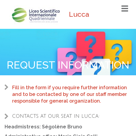
Togg
Lucca
navi
REQUEST INFORMATION
Fill in the form if you require further information
and to be contacted by one of our staff member
responsible for general organization.
CONTACTS AT OUR SEAT IN LUCCA:
Headmistress: Ségolène Bruno