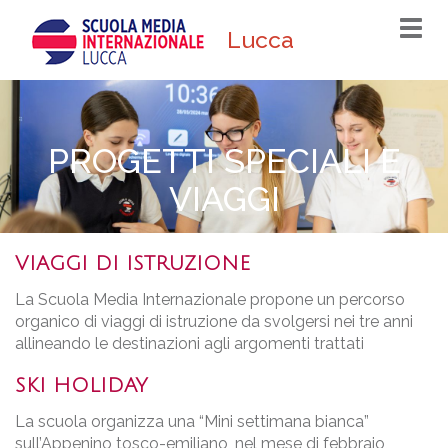
Togg
Lucca
navi
PROGETTI SPECIALI E
VIAGGI
VIAGGI DI ISTRUZIONE
La Scuola Media Internazionale propone un percorso
organico di viaggi di istruzione da svolgersi nei tre anni
allineando le destinazioni agli argomenti trattati
SKI HOLIDAY
La scuola organizza una “Mini settimana bianca”
sull’Appenino tosco-emiliano, nel mese di febbraio,