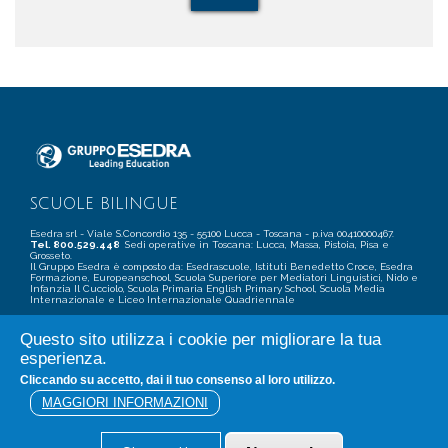
SCUOLE BILINGUE
Esedra srl - Viale S.Concordio 135 - 55100 Lucca - Toscana - p.iva 00410000467.
Tel. 800.529.448
Sedi operative in Toscana: Lucca, Massa, Pistoia, Pisa e
Grosseto.
Il Gruppo Esedra è composto da: Esedrascuole, Istituti Benedetto Croce, Esedra
Formazione, Europeanschool, Scuola Superiore per Mediatori Linguistici, Nido e
Infanzia Il Cucciolo, Scuola Primaria English Primary School, Scuola Media
Internazionale e Liceo Internazionale Quadriennale
Questo sito utilizza i cookie per migliorare la tua
esperienza.
Cliccando su accetto, dai il tuo consenso al loro utilizzo.
PRIVACY POLICY
COOKIE
TERMINI E CONDIZIONI
MAGGIORI INFORMAZIONI
CREDITS