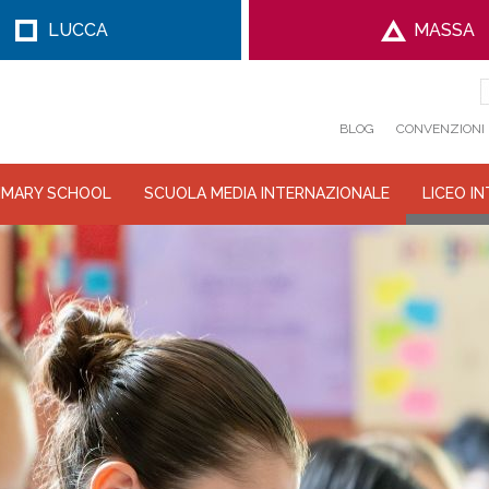
LUCCA
MASSA
BLOG
CONVENZIONI
IMARY SCHOOL
SCUOLA MEDIA INTERNAZIONALE
LICEO I