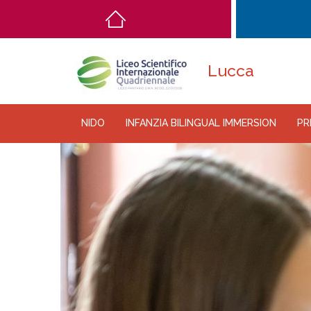
Main
navigation
Lucca
NIDO
INFANZIA BILINGUAL IMMERSION
PR