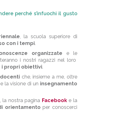
ere perché s’infuochi il gusto
riennale
, la scuola superiore di
so con i tempi
.
onoscenze organizzate
e le
teranno i nostri ragazzi nel loro
 i propri obiettivi
.
i docenti
che, insieme a me, oltre
e la visione di un
insegnamento
to, la nostra pagina
Facebook
e la
di orientamento
per conoscerci