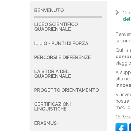
BENVENUTO
Navigazione
“La
del
principale
LICEO SCIENTIFICO
QUADRIENNALE
Benve
second
IL LIQ - PUNTI DI FORZA
Qui s
compe
PERCORSI E DIFFERENZE
viaggio
LA STORIA DEL
A supp
QUADRIENNALE
alla ne
innova
PROGETTO ORIENTAMENTO
Vi invi
nostra
CERTIFICAZIONI
meglio
LINGUISTICHE
Dott.ss
ERASMUS+