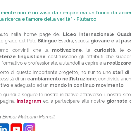
 mente non è un vaso da riempire ma un fuoco da accend
la ricerca e l’amore della verità” - Plutarco
nuto nella home page del
Liceo Internazionale Quad
o grado del Polo
Bilingue
Esedra, scuola
giovane e al pas
iamo convinti che la
motivazione
, la
curiosità
, le
c
tenze linguistiche
costituiscano gli attributi che suppor
 formativo e professionale, aiutandoli a capire e a
realizzare
orto di questo importante progetto, ho riunito uno
staff d
cessità di un
cambiamento nell’istruzione
, condivide anch
tivo
e adeguato ad un
mondo in continuo movimento
.
to quindi a seguire le nostre iniziative attraverso il nostro si
 pagina
Instagram
ed a partecipare alle nostre
giornate 
.
a Eimear Muireann Marnell