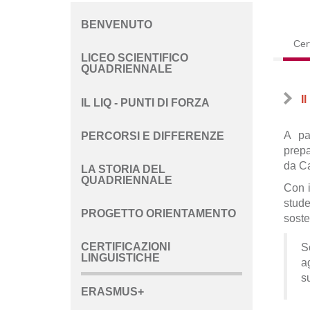
BENVENUTO
Navigazione
Cer
principale
LICEO SCIENTIFICO
QUADRIENNALE
I
IL LIQ - PUNTI DI FORZA
A pa
PERCORSI E DIFFERENZE
prepa
da Ca
LA STORIA DEL
QUADRIENNALE
Con i
stude
PROGETTO ORIENTAMENTO
soste
CERTIFICAZIONI
S
LINGUISTICHE
a
su
ERASMUS+