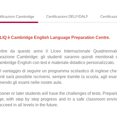
tificazioni Cambridge
Certificazioni DELF/DALF
Certificaz
l LIQ è Cambridge English Language Preparation Centre.
rtire da questo anno il Liceo Internazionale Quadriennal
razione Cambridge: gli studenti saranno quindi monitorati 
mbridge English con test e materiale didattico personalizzato.
l vantaggio di seguire un programma scolastico di inglese che g
nti sarà possibile iscriversi, sempre tramite la scuola, agli esa
nendo gli esami nelle nostre aule.
ooner or later students will have the challenges of tests. Prepari
ge, with step by step progress and in a safe classroom envi
cceed in all levels in the future.