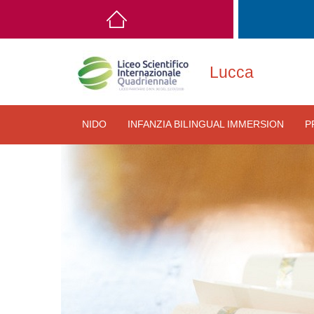
Main
navigation
Lucca
NIDO
INFANZIA BILINGUAL IMMERSION
P