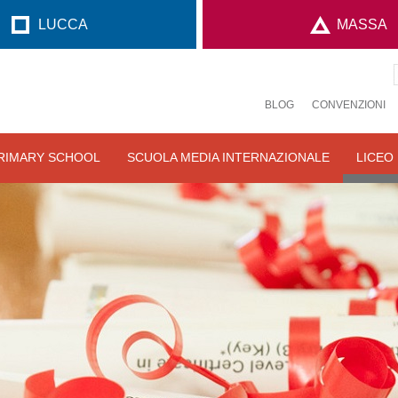
LUCCA
MASSA
BLOG
CONVENZIONI
RIMARY SCHOOL
SCUOLA MEDIA INTERNAZIONALE
LICEO