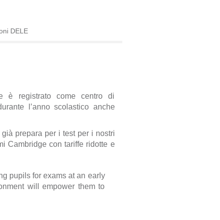
ioni DELE
e è registrato come centro di
durante l’anno scolastico anche
ià prepara per i test per i nostri
mi Cambridge con tariffe ridotte e
ng pupils for exams at an early
ronment will empower them to