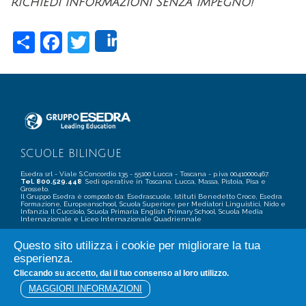
RICHIEDI INFORMAZIONI SENZA IMPEGNO!
Share
Facebook
Twitter
Share
SCUOLE BILINGUE
Esedra srl - Viale S.Concordio 135 - 55100 Lucca - Toscana - p.iva 00410000467.
Tel. 800.529.448
Sedi operative in Toscana: Lucca, Massa, Pistoia, Pisa e
Grosseto.
Il Gruppo Esedra è composto da: Esedrascuole, Istituti Benedetto Croce, Esedra
Formazione, Europeanschool, Scuola Superiore per Mediatori Linguistici, Nido e
Infanzia Il Cucciolo, Scuola Primaria English Primary School, Scuola Media
Internazionale e Liceo Internazionale Quadriennale
Questo sito utilizza i cookie per migliorare la tua
esperienza.
Cliccando su accetto, dai il tuo consenso al loro utilizzo.
PRIVACY POLICY
COOKIE
TERMINI E CONDIZIONI
MAGGIORI INFORMAZIONI
CREDITS