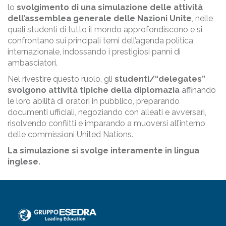
lo
svolgimento di una simulazione delle attività
dell’assemblea generale delle Nazioni Unite
, nelle
quali studenti di tutto il mondo approfondiscono e si
confrontano sui principali temi dell’agenda politica
internazionale, indossando i prestigiosi panni di
ambasciatori.
Nel rivestire questo ruolo, gli
studenti/“delegates”
svolgono attività tipiche della diplomazia
affinando
le loro abilità di oratori in pubblico, preparando
documenti ufficiali, negoziando con alleati e avversari,
risolvendo conflitti e imparando a muoversi all’interno
delle commissioni United Nations.
La simulazione si svolge interamente in lingua
inglese.