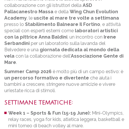
collaborazione con gli istruttori della
ASD
Pallacanestro Massa
e della
Wing Chun Evolution
Academy
, le
uscite al mare tre volte a settimana
presso lo
Stabilimento Balneare Il Fortino
, e attività
speciali con esperti esterni come
laboratori artistici
con la pittrice Anna Baldini
, un incontro con
Irene
Serbandini
per un laboratorio sulla lavanda del
Belvedere e una
giornata dedicata al mondo della
vela
con la collaborazione dell’
Associazione Gente di
Mare
.
Summer Camp 2026
è molto più di un campo estivo: è
un percorso formativo e divertente
che aiuta i
bambini a crescere, stringere nuove amicizie e vivere
un’estate ricca di stimoli.
SETTIMANE TEMATICHE:
Week 1 – Sports & Fun (15-19 June):
Mini-Olympics,
relay races, yoga for kids, atletica leggera, basketball e
mini torneo di beach volley al mare.