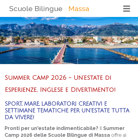
Scuole Bilingue
Massa
Togg
navi
Summer Camp 2026 - Un’estate di
Esperienze, Inglese e Divertimento!
SPORT, MARE, LABORATORI CREATIVI E
SETTIMANE TEMATICHE PER UN'ESTATE TUTTA
DA VIVERE!
Pronti per un'estate indimenticabile?
Il
Summer
Camp 2026 delle Scuole Bilingue di Massa
offre ai