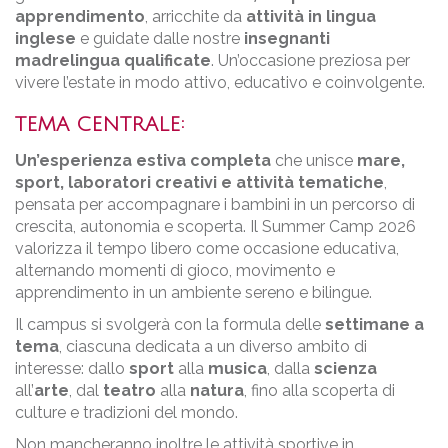
apprendimento
, arricchite da
attività in lingua
inglese
e guidate dalle nostre
insegnanti
madrelingua qualificate
. Un’occasione preziosa per
vivere l’estate in modo attivo, educativo e coinvolgente.
TEMA CENTRALE:
Un’esperienza estiva completa
che unisce
mare,
sport, laboratori creativi e attività tematiche
,
pensata per accompagnare i bambini in un percorso di
crescita, autonomia e scoperta. Il Summer Camp 2026
valorizza il tempo libero come occasione educativa,
alternando momenti di gioco, movimento e
apprendimento in un ambiente sereno e bilingue.
Il campus si svolgerà con la formula delle
settimane a
tema
, ciascuna dedicata a un diverso ambito di
interesse: dallo
sport
alla
musica
, dalla
scienza
all’
arte
, dal
teatro
alla
natura
, fino alla scoperta di
culture e tradizioni del mondo.
Non mancheranno inoltre le attività sportive in