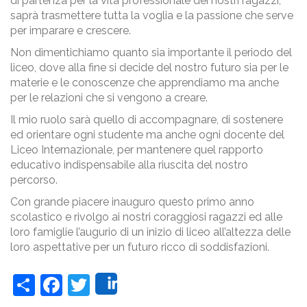
di partenza per la vita professionale dei nostri ragazzi,
saprà trasmettere tutta la voglia e la passione che serve
per imparare e crescere.
Non dimentichiamo quanto sia importante il periodo del
liceo, dove alla fine si decide del nostro futuro sia per le
materie e le conoscenze che apprendiamo ma anche
per le relazioni che si vengono a creare.
Il mio ruolo sarà quello di accompagnare, di sostenere
ed orientare ogni studente ma anche ogni docente del
Liceo Internazionale, per mantenere quel rapporto
educativo indispensabile alla riuscita del nostro
percorso.
Con grande piacere inauguro questo primo anno
scolastico e rivolgo ai nostri coraggiosi ragazzi ed alle
loro famiglie l’augurio di un inizio di liceo all’altezza delle
loro aspettative per un futuro ricco di soddisfazioni.
Share
Facebook
Twitter
Share