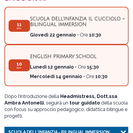
SCUOLA DELL’INFANZIA IL CUCCIOLO –
11
BILINGUAL IMMERSION
DIC
Giovedì 22 gennaio
• Ore
10:30
ENGLISH PRIMARY SCHOOL
10
Lunedì 12 gennaio
• Ore
15:30
DIC
Mercoledì 14 gennaio
• Ore
10:30
Dopo l’introduzione della
Headmistress, Dott.ssa
Ambra Antonelli
, seguirà un
tour guidato
della scuola
con focus su approccio pedagogico, didattica bilingue e
progetti.
SCUOLA DELL'INFANZIA - BILINGUAL IMMERSION