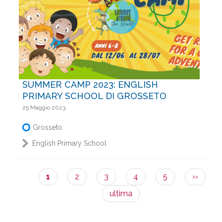
SUMMER CAMP 2023: ENGLISH
PRIMARY SCHOOL DI GROSSETO
25 Maggio 2023
Grosseto
English Primary School
Pagina
1
Pagina
2
Pagina
3
Pagina
4
Pagina
5
Pagina
››
Paginazione
attuale
success
ultima