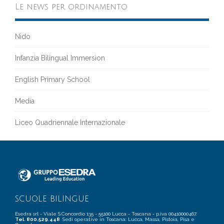
Le news per ordinamento
Nido
Infanzia Bilingual Immersion
English Primary School
Media
Liceo Quadriennale Internazionale
SCUOLE BILINGUE
Esedra srl - Viale S.Concordio 135 - 55100 Lucca - Toscana - p.iva 00410000467.
Tel. 800.529.448
Sedi operative in Toscana: Lucca, Massa, Pistoia, Pisa e