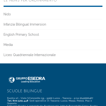
Le news per ordinamento
Nido
Infanzia Bilingual Immersion
English Primary School
Media
Liceo Quadriennale Internazionale
SCUOLE BILINGUE
Esedra srl - Viale S.Concordio 135 - 55100 Lucca - Toscana - p.iva 00410000467.
Tel. 800.529.448
Sedi operative in Toscana: Lucca, Massa, Pistoia, Pisa e
Grosseto.
Il Gruppo Esedra è composto da: Esedrascuole, Istituti Benedetto Croce, Esedra