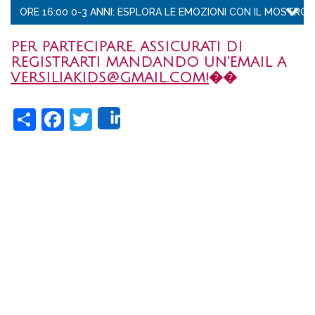
ORE 16:00 0-3 ANNI: ESPLORA LE EMOZIONI CON IL MOSTRO D
PER PARTECIPARE, ASSICURATI DI
REGISTRARTI MANDANDO UN'EMAIL A
VERSILIAKIDS@GMAIL.COM!
�️�
Share
Facebook
Twitter
Share