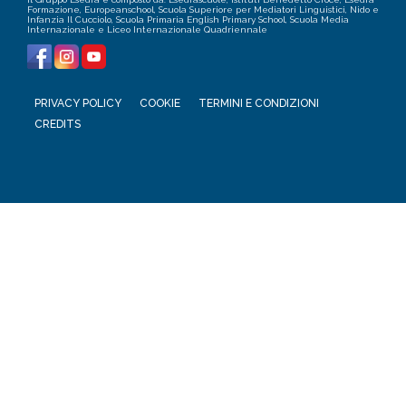
Formazione, Europeanschool, Scuola Superiore per Mediatori Linguistici, Nido e
Infanzia Il Cucciolo, Scuola Primaria English Primary School, Scuola Media
Internazionale e Liceo Internazionale Quadriennale
PRIVACY POLICY
COOKIE
TERMINI E CONDIZIONI
CREDITS