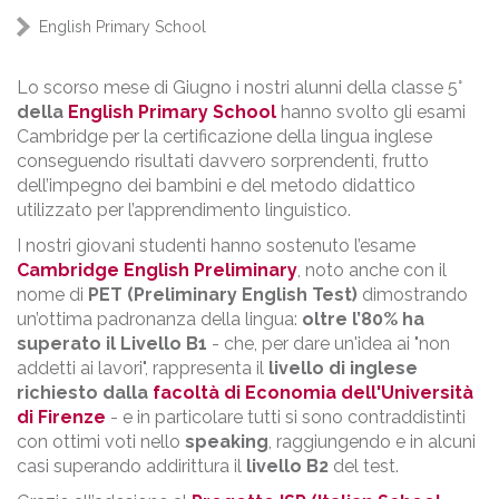
English Primary School
Lo scorso mese di Giugno i nostri alunni della classe 5°
della
English Primary School
hanno svolto gli esami
Cambridge per la certificazione della lingua inglese
conseguendo risultati davvero sorprendenti, frutto
dell’impegno dei bambini e del metodo didattico
utilizzato per l’apprendimento linguistico.
I nostri giovani studenti hanno sostenuto l’esame
Cambridge English Preliminary
, noto anche con il
nome di
PET (Preliminary English Test)
dimostrando
un’ottima padronanza della lingua:
oltre l’80% ha
superato il Livello B1
- che, per dare un'idea ai "non
addetti ai lavori", rappresenta il
livello di inglese
richiesto dalla
facoltà di Economia dell'Università
di Firenze
- e in particolare tutti si sono contraddistinti
con ottimi voti nello
speaking
, raggiungendo e in alcuni
casi superando addirittura il
livello B2
del test.