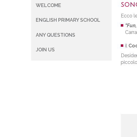
SONO
WELCOME
Navigazione
Ecco le
principale
ENGLISH PRIMARY SCHOOL
"Fun,
Carra
ANY QUESTIONS
il
Co
JOIN US
Desider
piccolo