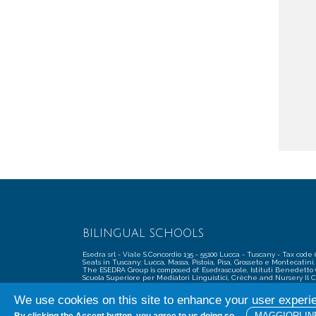
BILINGUAL SCHOOLS
Esedra srl - Viale S.Concordio 135 - 55100 Lucca - Tuscany - Tax code 
Seats in Tuscany: Lucca, Massa, Pistoia, Pisa, Grosseto e Montecatini.
The ESEDRA Group is composed of: Esedrascuole, Istituti Benedetto
Scuola Superiore per Mediatori Linguistici, Crèche and Nursery Il 
Primary School, Scuola Media Internazionale(International Middle 
(LIQ) and Esedra Cloud School
We use cookies on this site to enhance your user experi
MAGGIORI IN