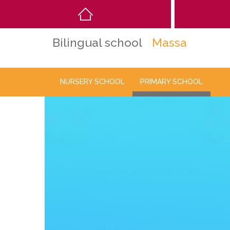
Main
navigation
Bilingual school
Massa
NURSERY SCHOOL
PRIMARY SCHOOL