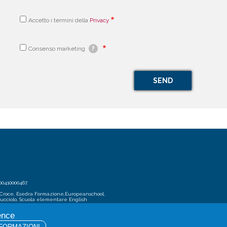
Accetto i termini della
Privacy
Consenso marketing
?
00410000467.
 Croce, Esedra Formazione,Europeanschool,
Cucciolo, Scuola elementare English
School), Liceo Internazionale Quadriennale
ence
FORMAZIONI