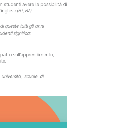
i studenti avere la possibilità di
l’inglese
(B1, B2)
i queste tutti gli anni
denti significa:
mpatto sull’apprendimento;
le.
 università, scuole di