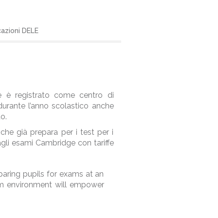
cazioni DELE
e è registrato come centro di
durante l’anno scolastico anche
o.
he già prepara per i test per i
 agli esami Cambridge con tariffe
eparing pupils for exams at an
oom environment will empower