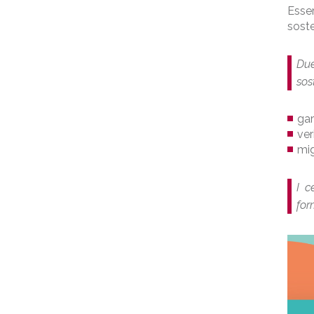
Esser
soste
Due
sos
gar
ver
mig
I c
for