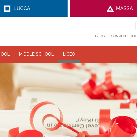
LUCCA
MASSA
BLOG
CONVENZIONI
HOOL
MIDDLE SCHOOL
LICEO