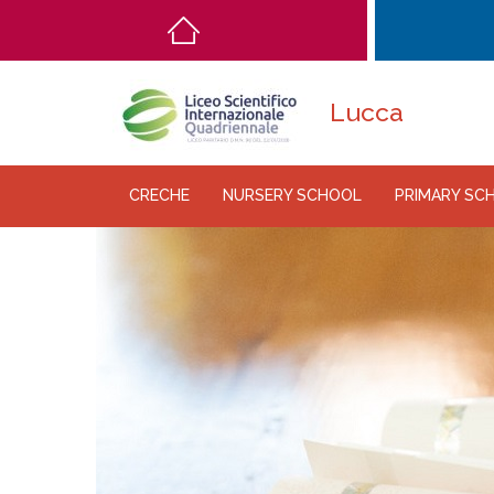
Main
navigation
Lucca
CRECHE
NURSERY SCHOOL
PRIMARY SC