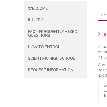
WELCOME
Navigazione
Cer
principale
IL LICEO
FAQ - FREQUENTLY ASKED
I
QUESTIONS
A pa
HOW TO ENTROLL
prepa
da Ca
SCIENTIFIC HIGH SCHOOL
Con i
REQUEST INFORMATION
nostr
ridot
S
e
t