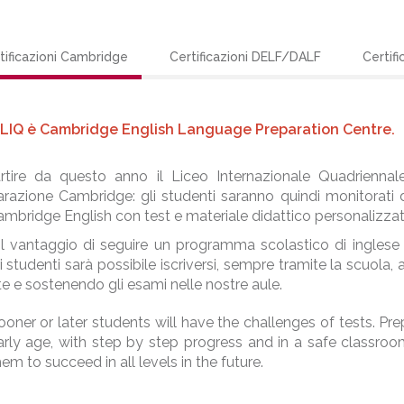
tificazioni Cambridge
Certificazioni DELF/DALF
Certifi
l LIQ è Cambridge English Language Preparation Centre.
rtire da questo anno il Liceo Internazionale Quadriennal
razione Cambridge: gli studenti saranno quindi monitorati 
mbridge English con test e materiale didattico personalizzat
l vantaggio di seguire un programma scolastico di inglese c
i studenti sarà possibile iscriversi, sempre tramite la scuola,
te e sostenendo gli esami nelle nostre aule.
ooner or later students will have the challenges of tests. Pr
arly age, with step by step progress and in a safe classr
hem to succeed in all levels in the future.