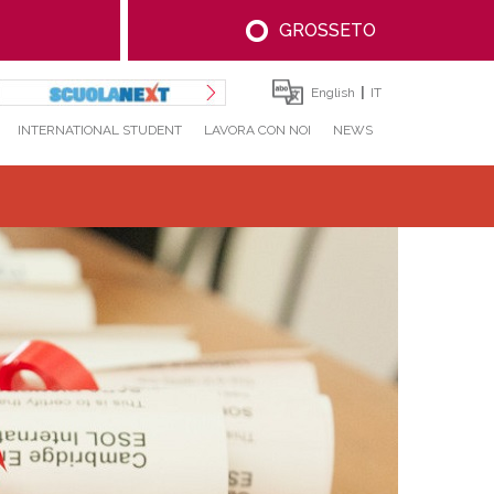
GROSSETO
English
IT
INTERNATIONAL STUDENT
LAVORA CON NOI
NEWS