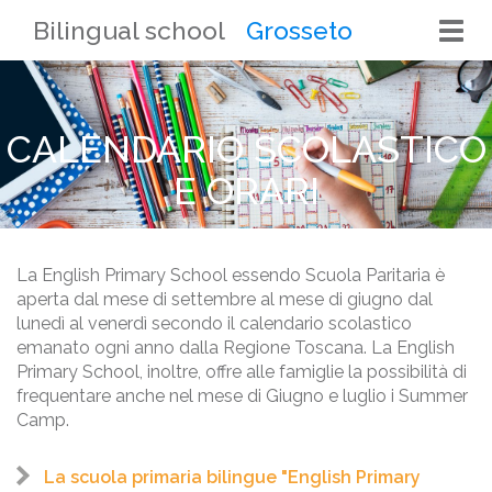
Bilingual school
Grosseto
Togg
navi
CALENDARIO SCOLASTICO
E ORARI
La English Primary School essendo Scuola Paritaria è
aperta dal mese di settembre al mese di giugno dal
lunedì al venerdì secondo il calendario scolastico
emanato ogni anno dalla Regione Toscana. La English
Primary School, inoltre, offre alle famiglie la possibilità di
frequentare anche nel mese di Giugno e luglio i Summer
Camp.
La scuola primaria bilingue "English Primary