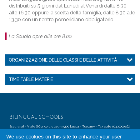
distribuiti su 5 giorni dal Lunedì al Venerdì dalle 8.30
alle 16.30 oppure, a scelta della famiglia, dalle 8.30 alle
13.30 con un rientro pomeridiano obbligatorio.
La Scuola apre alle ore 8.00.
ORGANIZZAZIONE DELLE CLASSI E DELLE ATTIVITÀ
TIME TABLE MATERIE
BILINGUAL SCHOOLS
Esedra srl - Viale S.Concordio 135 - 55100 Lucca - Tuscany - Tax code 00410000467.
Seats in Tuscany: Lucca, Massa, Pistoia, Pisa, Grosseto e Montecatini.
The ESEDRA Group is composed of: Esedrascuole, Istituti Benedetto Croce,
We use cookies on this site to enhance your user
Esedra Formazione,Europeanschool, Scuola Superiore per Mediatori Linguistici,