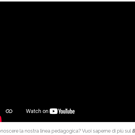
noscere la nostra linea pedagogica? Vuoi saperne di più sul
B