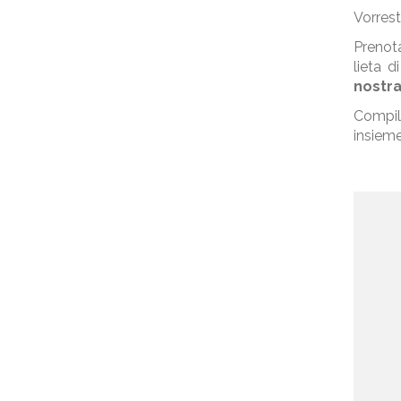
Vorrest
Prenota
lieta d
nostra
Compil
insieme 